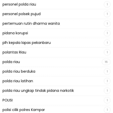
personel polda riau
1
personel polsek pujud
1
pertemuan rutin dharma wanita
1
pidana korupsi
1
plh kepala lapas pekanbaru
1
polantas Riau
1
polda riau
16
polda riau berduka
1
polda riau latihan
1
polda riau ungkap tindak pidana narkotik
1
POLISI
1
polisi cilik polres Kampar
1