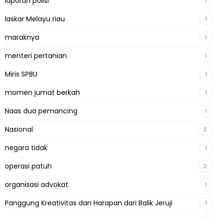
laporan polisi
1
laskar Melayu riau
1
maraknya
1
menteri pertanian
1
Miris SPBU
1
momen jumat berkah
1
Naas dua pemancing
1
Nasional
2
negara tidak
1
operasi patuh
2
organisasi advokat
1
Panggung Kreativitas dan Harapan dari Balik Jeruji
1