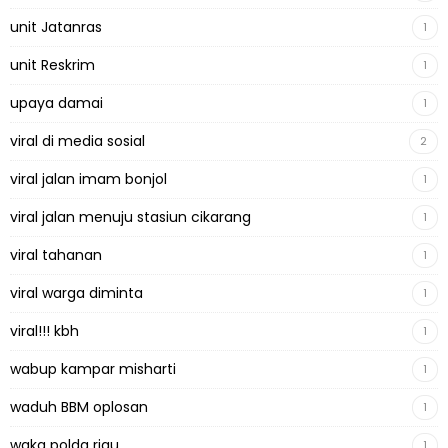
unit Jatanras
1
unit Reskrim
1
upaya damai
1
viral di media sosial
2
viral jalan imam bonjol
1
viral jalan menuju stasiun cikarang
1
viral tahanan
1
viral warga diminta
1
viral!!! kbh
1
wabup kampar misharti
1
waduh BBM oplosan
1
waka polda riau
1