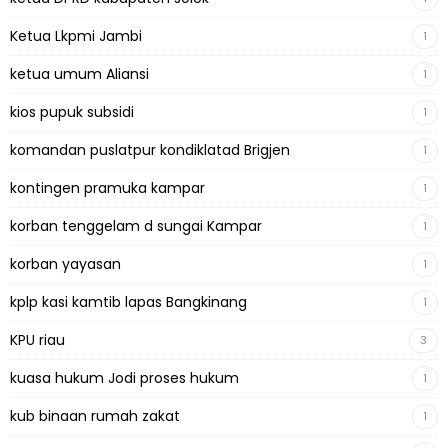
Ketua Lkpmi Jambi
1
ketua umum Aliansi
1
kios pupuk subsidi
1
komandan puslatpur kondiklatad Brigjen
1
kontingen pramuka kampar
1
korban tenggelam d sungai Kampar
1
korban yayasan
1
kplp kasi kamtib lapas Bangkinang
1
KPU riau
3
kuasa hukum Jodi proses hukum
1
kub binaan rumah zakat
1