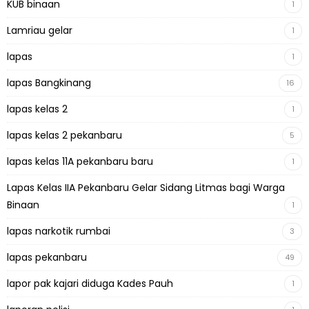
KUB binaan
1
Lamriau gelar
1
lapas
1
lapas Bangkinang
16
lapas kelas 2
1
lapas kelas 2 pekanbaru
5
lapas kelas 11A pekanbaru baru
1
Lapas Kelas IIA Pekanbaru Gelar Sidang Litmas bagi Warga
Binaan
1
lapas narkotik rumbai
3
lapas pekanbaru
49
lapor pak kajari diduga Kades Pauh
1