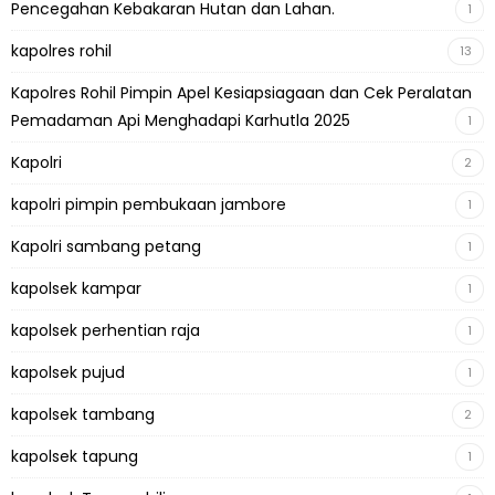
Pencegahan Kebakaran Hutan dan Lahan.
1
kapolres rohil
13
Kapolres Rohil Pimpin Apel Kesiapsiagaan dan Cek Peralatan
Pemadaman Api Menghadapi Karhutla 2025
1
Kapolri
2
kapolri pimpin pembukaan jambore
1
Kapolri sambang petang
1
kapolsek kampar
1
kapolsek perhentian raja
1
kapolsek pujud
1
kapolsek tambang
2
kapolsek tapung
1