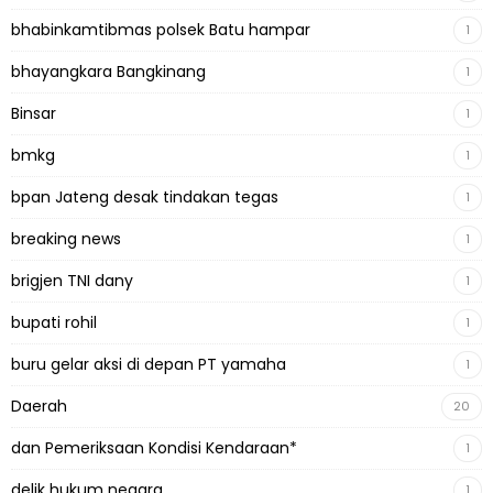
bhabinkamtibmas polsek Batu hampar
1
bhayangkara Bangkinang
1
Binsar
1
bmkg
1
bpan Jateng desak tindakan tegas
1
breaking news
1
brigjen TNI dany
1
bupati rohil
1
buru gelar aksi di depan PT yamaha
1
Daerah
20
dan Pemeriksaan Kondisi Kendaraan*
1
delik hukum negara
1