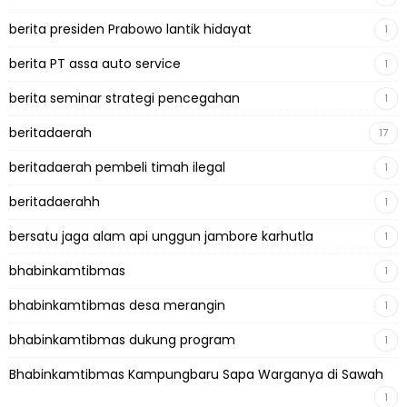
berita presiden Prabowo lantik hidayat
1
berita PT assa auto service
1
berita seminar strategi pencegahan
1
beritadaerah
17
beritadaerah pembeli timah ilegal
1
beritadaerahh
1
bersatu jaga alam api unggun jambore karhutla
1
bhabinkamtibmas
1
bhabinkamtibmas desa merangin
1
bhabinkamtibmas dukung program
1
Bhabinkamtibmas Kampungbaru Sapa Warganya di Sawah
1