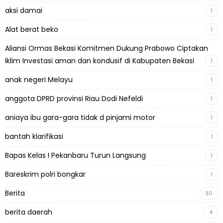
aksi damai
1
Alat berat beko
1
Aliansi Ormas Bekasi Komitmen Dukung Prabowo Ciptakan
Iklim Investasi aman dan kondusif di Kabupaten Bekasi
1
anak negeri Melayu
1
anggota DPRD provinsi Riau Dodi Nefeldi
1
aniaya ibu gara-gara tidak d pinjami motor
1
bantah klarifikasi
1
Bapas Kelas I Pekanbaru Turun Langsung
1
Bareskrim polri bongkar
1
Berita
30
berita daerah
4