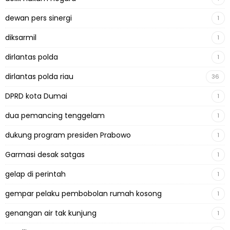
dewan pers sinergi
1
diksarmil
1
dirlantas polda
1
dirlantas polda riau
36
DPRD kota Dumai
1
dua pemancing tenggelam
1
dukung program presiden Prabowo
1
Garmasi desak satgas
1
gelap di perintah
1
gempar pelaku pembobolan rumah kosong
1
genangan air tak kunjung
1