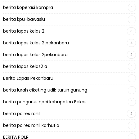
berita koperasi kampra
1
berita kpu-bawaslu
1
berita lapas kelas 2
3
berita lapas kelas 2 pekanbaru
4
berita lapas kelas 2pekanbaru
2
berita lapas kelas2 a
1
Berita Lapas Pekanbaru
1
berita lurah ciketing udik turun gunung
1
berita pengurus npci kabupaten Bekasi
1
berita polres rohil
2
berita polres rohil karhutla
1
BERITA POLRI
1