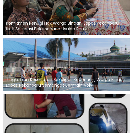
Komitmen Penuhi Hak Warga Binaan, Lapas Pekanbaru
Ikuti Sosilisasi Pelaksanaan Usulan Remisi
Tingkatkan Kesehatan Sekaligus Keceriaan, Warga Binaan
Lapas Pekanbaru Semangat Bermain Voly