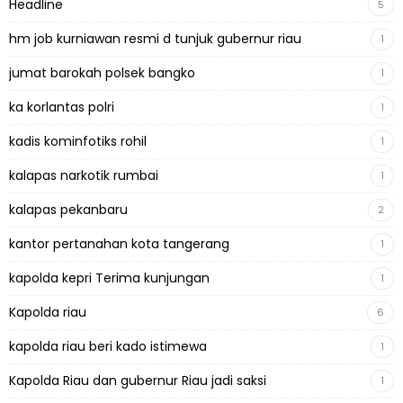
Headline
5
hm job kurniawan resmi d tunjuk gubernur riau
1
jumat barokah polsek bangko
1
ka korlantas polri
1
kadis kominfotiks rohil
1
kalapas narkotik rumbai
1
kalapas pekanbaru
2
kantor pertanahan kota tangerang
1
kapolda kepri Terima kunjungan
1
Kapolda riau
6
kapolda riau beri kado istimewa
1
Kapolda Riau dan gubernur Riau jadi saksi
1