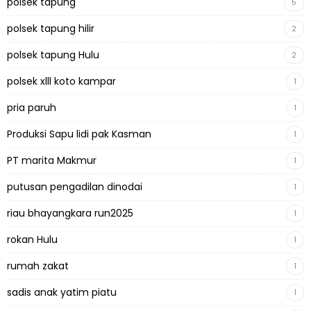
polsek tapung
5
polsek tapung hilir
2
polsek tapung Hulu
2
polsek xlll koto kampar
1
pria paruh
1
Produksi Sapu lidi pak Kasman
1
PT marita Makmur
1
putusan pengadilan dinodai
1
riau bhayangkara run2025
1
rokan Hulu
1
rumah zakat
1
sadis anak yatim piatu
1