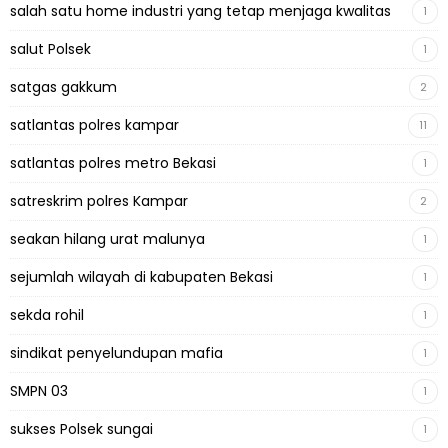
salah satu home industri yang tetap menjaga kwalitas
1
salut Polsek
1
satgas gakkum
2
satlantas polres kampar
11
satlantas polres metro Bekasi
1
satreskrim polres Kampar
2
seakan hilang urat malunya
1
sejumlah wilayah di kabupaten Bekasi
1
sekda rohil
1
sindikat penyelundupan mafia
1
SMPN 03
1
sukses Polsek sungai
1