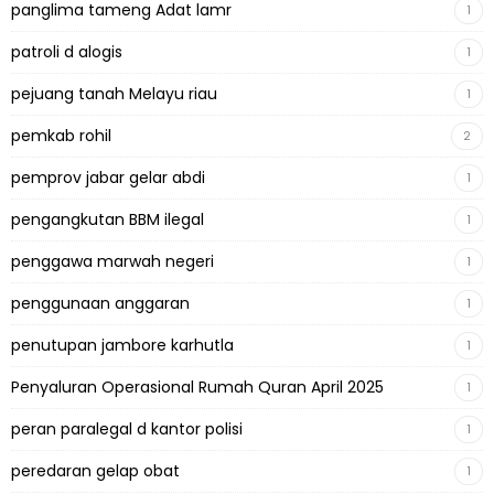
panglima tameng Adat lamr
1
patroli d alogis
1
pejuang tanah Melayu riau
1
pemkab rohil
2
pemprov jabar gelar abdi
1
pengangkutan BBM ilegal
1
penggawa marwah negeri
1
penggunaan anggaran
1
penutupan jambore karhutla
1
Penyaluran Operasional Rumah Quran April 2025
1
peran paralegal d kantor polisi
1
peredaran gelap obat
1