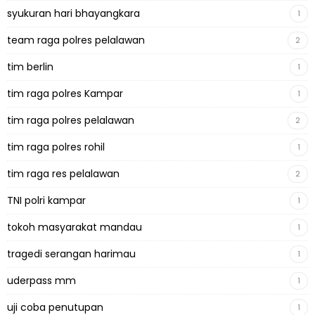
syukuran hari bhayangkara
1
team raga polres pelalawan
2
tim berlin
1
tim raga polres Kampar
1
tim raga polres pelalawan
2
tim raga polres rohil
1
tim raga res pelalawan
2
TNI polri kampar
1
tokoh masyarakat mandau
1
tragedi serangan harimau
1
uderpass mm
1
uji coba penutupan
1