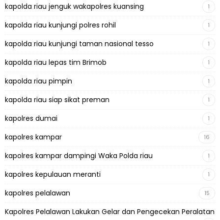
kapolda riau jenguk wakapolres kuansing
1
kapolda riau kunjungi polres rohil
1
kapolda riau kunjungi taman nasional tesso
1
kapolda riau lepas tim Brimob
1
kapolda riau pimpin
1
kapolda riau siap sikat preman
1
kapolres dumai
1
kapolres kampar
16
kapolres kampar dampingi Waka Polda riau
1
kapolres kepulauan meranti
1
kapolres pelalawan
15
Kapolres Pelalawan Lakukan Gelar dan Pengecekan Peralatan