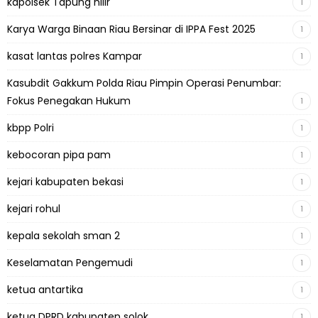
kapolsek Tapung hilir
1
Karya Warga Binaan Riau Bersinar di IPPA Fest 2025
1
kasat lantas polres Kampar
1
Kasubdit Gakkum Polda Riau Pimpin Operasi Penumbar:
Fokus Penegakan Hukum
1
kbpp Polri
1
kebocoran pipa pam
1
kejari kabupaten bekasi
1
kejari rohul
1
kepala sekolah sman 2
1
Keselamatan Pengemudi
1
ketua antartika
1
ketua DPRD kabupaten solok
1