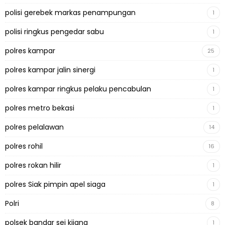
polisi gerebek markas penampungan
1
polisi ringkus pengedar sabu
1
polres kampar
25
polres kampar jalin sinergi
1
polres kampar ringkus pelaku pencabulan
1
polres metro bekasi
1
polres pelalawan
14
polres rohil
16
polres rokan hilir
1
polres Siak pimpin apel siaga
1
Polri
8
polsek bandar sei kijang
1